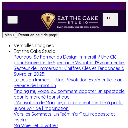
✨ Notre site se refait une beauté, n'hésitez pas à nous contacter pour toute question ⭢
FR
Menu
Retour en haut de page
Versailles Imagined
Eat the Cake Studio
Pourquoi Se Former au Design Immersif ? Une Clé
pour Réinventer le Spectacle Vivant et l'Événementiel
Secteur de l’Immersion : Chiffres Clés et Tendances à
Suivre en 2025.
Le Design Immersif : Une Révolution Expérientielle au
Service de l’Émotion
Finding my voice, ou comment adapter un spectacle
pour le marché touristique
L’Activation de Marque, ou comment mettre à profit
le pouvoir de l’imagination
Vers les Sommets: Un “sémin’air” qui rebooste et
inspire
Ma Voie... et la vôtre !