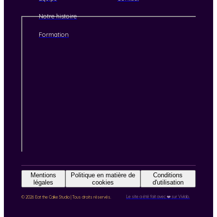
Notre histoire
Formation
Mentions
Politique en matière de
Conditions
légales
cookies
d'utilisation
Le site a été fait avec ❤️ sur Vivlab.
© 2026 Eat the Cake Studio | Tous droits réservés.