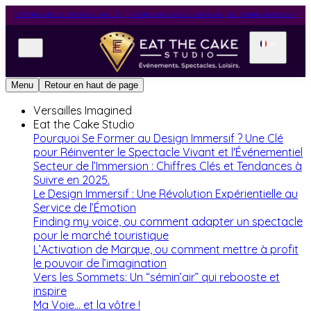
✨ Notre site se refait une beauté, n'hésitez pas à nous contacter pour toute question ⭢
FR
Menu
Retour en haut de page
Versailles Imagined
Eat the Cake Studio
Pourquoi Se Former au Design Immersif ? Une Clé
pour Réinventer le Spectacle Vivant et l'Événementiel
Secteur de l’Immersion : Chiffres Clés et Tendances à
Suivre en 2025.
Le Design Immersif : Une Révolution Expérientielle au
Service de l’Émotion
Finding my voice, ou comment adapter un spectacle
pour le marché touristique
L’Activation de Marque, ou comment mettre à profit
le pouvoir de l’imagination
Vers les Sommets: Un “sémin’air” qui rebooste et
inspire
Ma Voie... et la vôtre !