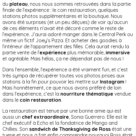
du
plateau
, nous nous sommes retrouvées dans la partie
finale de l’expérience : le coin restauration, quelques
stations photos supplémentaires et la boutique. Nous
avons été surprises (et un peu déçues) de voir qu’aucun
de ces éléments n’avait été décoré comme le reste de
l’expérience. J’aurai adoré manger dans le Central Perk ou
même un fictif Joey’s Pizza. Et acheter des goodies à
l’intérieur de l'appartement des filles. Cela aurait rendu la
partie vente de l’
expérience
plus mémorable,
immersive
et agréable. Mais hélas, ça ne dépendait pas de nous !
Dans l’ensemble, l’expérience a été vraiment fun, et c’est
très sympa de récupérer toutes vos photos prises aux
stations à la fin pour pouvoir les mettre sur
Instagram
!
Mais honnêtement, ce que nous avons préféré de loin
dans l’expérience, c’est la
nourriture thématique
vendue
dans le
coin restauration
.
La restauration est tenue par une bonne amie qui est
aussi un
chef extraordinaire
, Sonia Guerrero. Elle est le
chef exécutif à Echo et la fondatrice de Mango and
Chillies. Son
sandwich de Thanksgiving de Ross
était une
tuerie et nous a fait enfin comprendre pourquoi Ross était