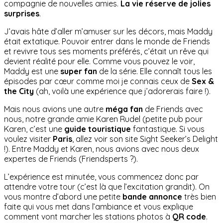
compagnie de nouvelles amies.
La vie réserve de jolies
surprises
.
J’avais hâte d’aller m’amuser sur les décors, mais Maddy
était extatique. Pouvoir entrer dans le monde de Friends
et revivre tous ses moments préférés, c’était un rêve qui
devient réalité pour elle. Comme vous pouvez le voir,
Maddy est une
super fan
de la série. Elle connaît tous les
épisodes par cœur comme moi je connais ceux de
Sex &
the City
(ah, voilà une expérience que j’adorerais faire !).
Mais nous avions une autre
méga fan
de Friends avec
nous, notre grande amie Karen Rudel (petite pub pour
Karen, c’est une
guide touristique
fantastique. Si vous
voulez visiter
Paris
, allez voir son site Sight Seeker’s Delight
!). Entre Maddy et Karen, nous avions avec nous deux
expertes de Friends (Friendsperts ?).
L’expérience est minutée, vous commencez donc par
attendre votre tour (c’est là que l’excitation grandit). On
vous montre d’abord une petite
bande annonce
très bien
faite qui vous met dans l’ambiance et vous explique
comment vont marcher les stations photos à
QR code
.