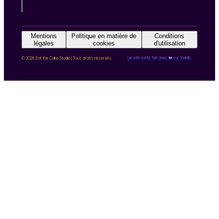
Mentions
Politique en matière de
Conditions
légales
cookies
d'utilisation
Le site a été fait avec ❤️ sur Vivlab.
© 2026 Eat the Cake Studio | Tous droits réservés.