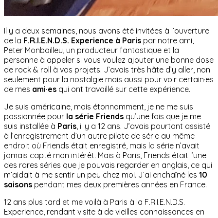
Il y a deux semaines, nous avons été invitées à l’ouverture
de la
F.R.I.E.N.D.S. Experience à Paris
par notre ami,
Peter Monbailleu, un producteur fantastique et la
personne à appeler si vous voulez ajouter une bonne dose
de rock & roll à vos projets. J’avais très hâte d’y aller, non
seulement pour la nostalgie mais aussi pour voir certain·es
de mes
ami·es
qui ont travaillé sur cette expérience.
Je suis américaine, mais étonnamment, je ne me suis
passionnée pour
la série Friends
qu’une fois que je me
suis installée à
Paris
, il y a 12 ans. J’avais pourtant assisté
à l’enregistrement d’un autre pilote de série au même
endroit où Friends était enregistré, mais la série n’avait
jamais capté mon intérêt. Mais à Paris, Friends était l’une
des rares séries que je pouvais regarder en anglais, ce qui
m’aidait à me sentir un peu chez moi. J’ai enchaîné les
10
saisons
pendant mes deux premières années en France.
12 ans plus tard et me voilà à Paris à la F.R.I.E.N.D.S.
Experience, rendant visite à de vieilles connaissances en