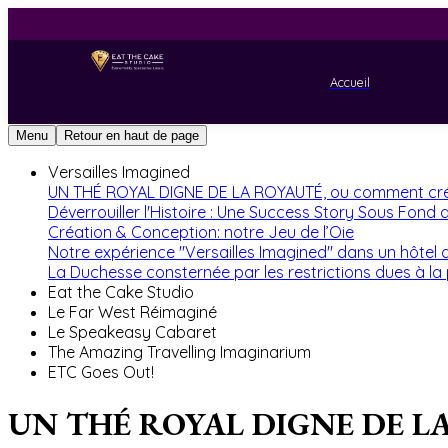
Accueil
Menu
Retour en haut de page
Versailles Imagined
UN THÉ ROYAL DIGNE DE LA ROYAUTÉ, ou comment cré
Déverrouiller l'Histoire : Une Success Story Sous Fond 
Création & Conception: notre Jeu de l’Oie
Notre expérience "Versailles Imagined"​ dans un hôtel 
La Duchesse consternée par les restrictions dues à l
Eat the Cake Studio
Le Far West Réimaginé
Le Speakeasy Cabaret
The Amazing Travelling Imaginarium
ETC Goes Out!
UN THÉ ROYAL DIGNE DE LA ROY