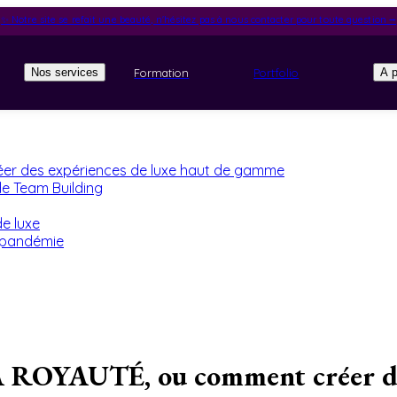
✨ Notre site se refait une beauté, n'hésitez pas à nous contacter pour toute question ⭢
Formation
Portfolio
Nos services
A 
er des expériences de luxe haut de gamme
de Team Building
de luxe
a pandémie
AUTÉ, ou comment créer des e